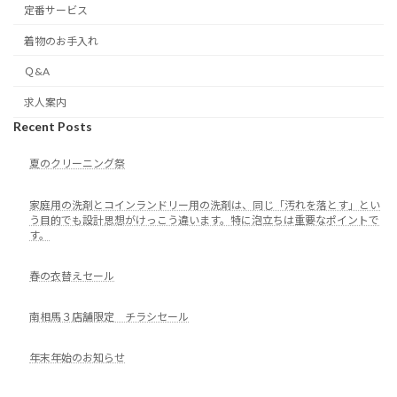
定番サービス
着物のお手入れ
Ｑ&A
求人案内
Recent Posts
夏のクリーニング祭
家庭用の洗剤とコインランドリー用の洗剤は、同じ「汚れを落とす」とい
う目的でも設計思想がけっこう違います。特に泡立ちは重要なポイントで
す。
春の衣替えセール
南相馬３店舗限定 チラシセール
年末年始のお知らせ