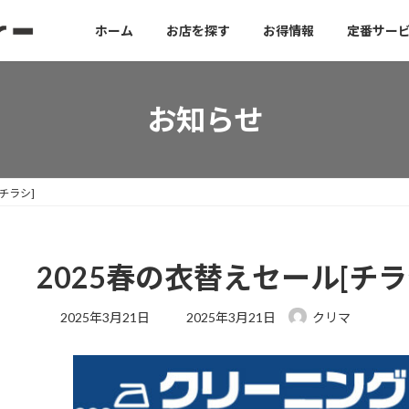
ホーム
お店を探す
お得情報
定番サー
お知らせ
チラシ]
2025春の衣替えセール[チラ
最
2025年3月21日
2025年3月21日
クリマ
終
更
新
日
時