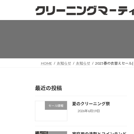
コ
ナ
ン
ビ
テ
ゲ
ン
ー
ツ
シ
へ
ョ
ス
ン
キ
に
ッ
移
HOME
お知らせ
お知らせ
2025春の衣替えセール[
プ
動
最近の投稿
夏のクリーニング祭
セール情報
2026年6月19日
家庭用の洗剤とコインランド