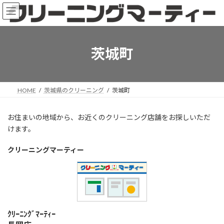
コ
ナ
ン
ビ
テ
ゲ
ン
ー
ツ
シ
茨城町
へ
ョ
ス
ン
キ
に
ッ
移
HOME
茨城県のクリーニング
茨城町
プ
動
お住まいの地域から、お近くのクリーニング店舗をお探しいただ
けます。
クリーニングマーティー
ｸﾘｰﾆﾝｸﾞﾏｰﾃｨｰ