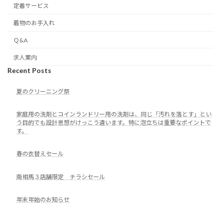
定番サービス
着物のお手入れ
Ｑ&A
求人案内
Recent Posts
夏のクリーニング祭
家庭用の洗剤とコインランドリー用の洗剤は、同じ「汚れを落とす」とい
う目的でも設計思想がけっこう違います。特に泡立ちは重要なポイントで
す。
春の衣替えセール
南相馬３店舗限定 チラシセール
年末年始のお知らせ