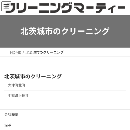
コ
ナ
ン
ビ
テ
ゲ
ン
ー
ツ
シ
北茨城市のクリーニング
へ
ョ
ス
ン
キ
に
ッ
移
HOME
北茨城市のクリーニング
プ
動
北茨城市のクリーニング
大津町北町
中郷町上桜井
会社概要
沿革