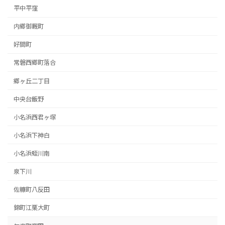
平中平窪
内郷御厩町
好間町
常磐西郷町落合
郷ヶ丘二丁目
中央台飯野
小名浜西君ヶ塚
小名浜下神白
小名浜蛭川南
泉下川
佐糠町八反田
錦町江栗大町