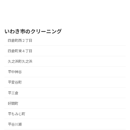
いわき市のクリーニング
四倉町西２丁目
四倉町東４丁目
久之浜町久之浜
平中神谷
平愛谷町
平三倉
好間町
平もみじ町
平谷川瀬