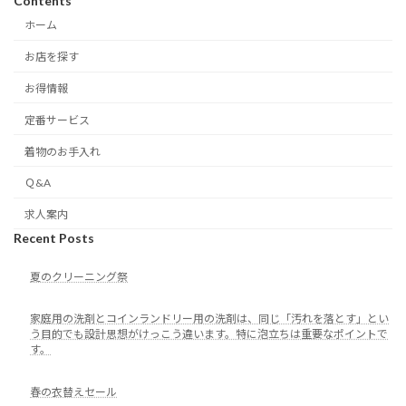
Contents
ホーム
お店を探す
お得情報
定番サービス
着物のお手入れ
Ｑ&A
求人案内
Recent Posts
夏のクリーニング祭
家庭用の洗剤とコインランドリー用の洗剤は、同じ「汚れを落とす」とい
う目的でも設計思想がけっこう違います。特に泡立ちは重要なポイントで
す。
春の衣替えセール